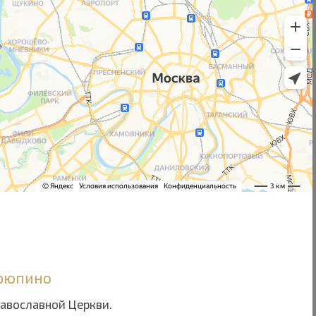
Урюпино
равославной Церкви.