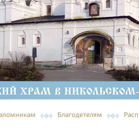
аломникам
Благодетелям
Расп